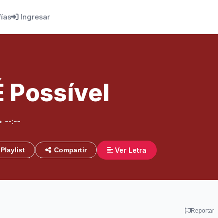
fías
Ingresar
 Possível
• --:--
Ver Letra
Playlist
Compartir
Reportar