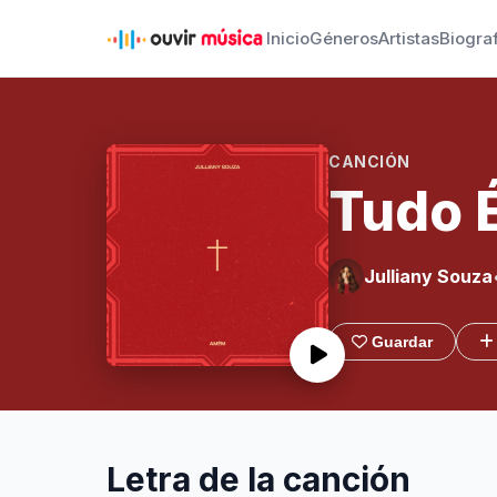
Inicio
Géneros
Artistas
Biogra
CANCIÓN
Tudo É
Julliany Souza
Guardar
Letra de la canción