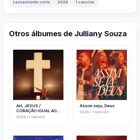
Lanzamiento corto
2026
1 canción
Otros álbumes de Julliany Souza
AH, JESUS /
Assim seja, Deus
CORAÇÃO IGUAL AO
2026 • 1 canción
TEU
2026 • 1 canción