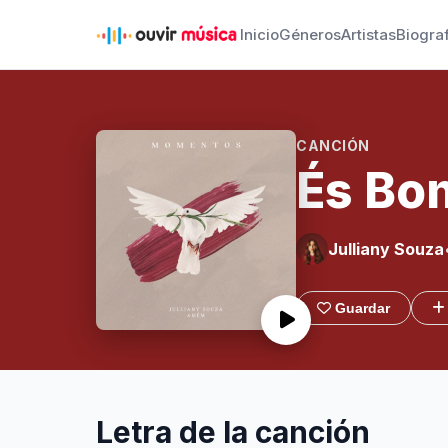
Inicio
Géneros
Artistas
Biogra
CANCIÓN
És Bo
Julliany Souza
Guardar
Letra de la canción