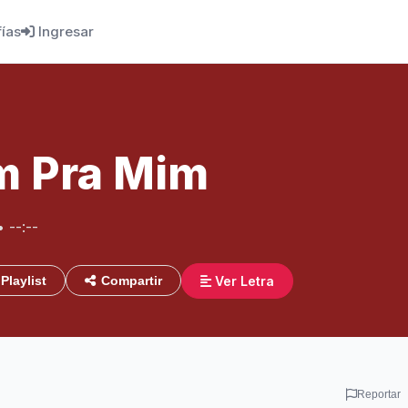
fías
Ingresar
m Pra Mim
• --:--
Ver Letra
Playlist
Compartir
Reportar