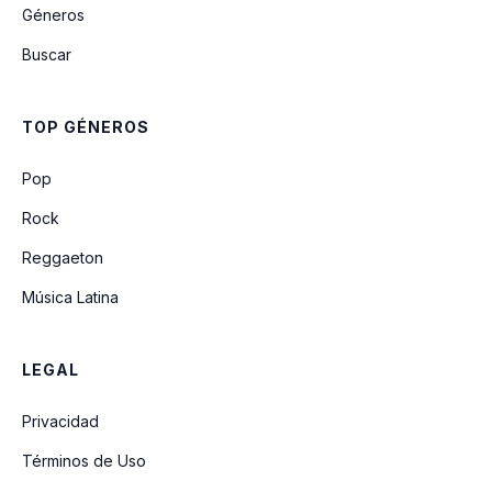
Géneros
Eu Não Vou Embora
Buscar
Tudo É Possível
TOP GÉNEROS
Eu Tenho Um Pai
Pop
Rock
Reggaeton
Música Latina
LEGAL
Privacidad
Términos de Uso