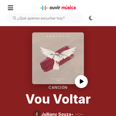
CANCIÓN
Vou Voltar
Julliany Souza
• --:--