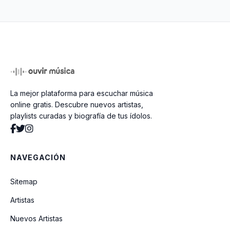
Preciso De Ti
Em Tua Presença
La mejor plataforma para escuchar música
Alegria
online gratis. Descubre nuevos artistas,
playlists curadas y biografía de tus ídolos.
Yeshua
NAVEGACIÓN
Faz Arder
Sitemap
Artistas
Seu Amor Me Persegue (Studio)
Nuevos Artistas