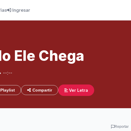
fías
Ingresar
o Ele Chega
• --:--
Ver Letra
Playlist
Compartir
Reportar