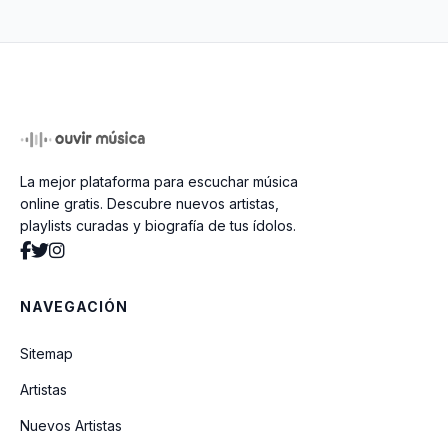
Preciso De Ti
Em Tua Presença
La mejor plataforma para escuchar música
Alegria
online gratis. Descubre nuevos artistas,
playlists curadas y biografía de tus ídolos.
Yeshua
NAVEGACIÓN
Faz Arder
Sitemap
Artistas
Seu Amor Me Persegue (Studio)
Nuevos Artistas