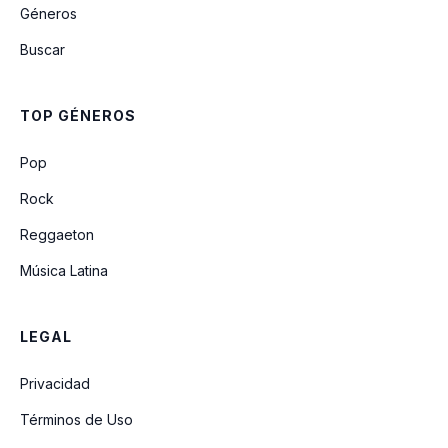
Géneros
Eu Não Vou Embora
Buscar
Tudo É Possível
TOP GÉNEROS
Eu Tenho Um Pai
Pop
Rock
Reggaeton
Música Latina
LEGAL
Privacidad
Términos de Uso