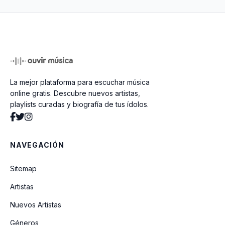
Bésame (feat. Paula Sosa)
Oe Oe Oe (feat. Mackie)
La mejor plataforma para escuchar música
Clásico (feat. Ovi)
online gratis. Descubre nuevos artistas,
playlists curadas y biografía de tus ídolos.
MODO BESTIAL
NAVEGACIÓN
AZOTA MAMASOTA
Sitemap
Artistas
BOTAPAFO
Nuevos Artistas
Géneros
GHETTO STAR