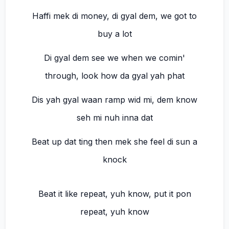
Haffi mek di money, di gyal dem, we got to
buy a lot
Di gyal dem see we when we comin'
through, look how da gyal yah phat
Dis yah gyal waan ramp wid mi, dem know
seh mi nuh inna dat
Beat up dat ting then mek she feel di sun a
knock
Beat it like repeat, yuh know, put it pon
repeat, yuh know