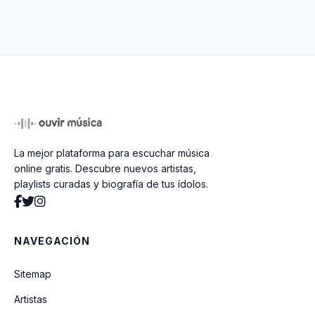
SAI
Bésame (feat. Paula Sosa)
Oe Oe Oe (feat. Mackie)
La mejor plataforma para escuchar música
Clásico (feat. Ovi)
online gratis. Descubre nuevos artistas,
playlists curadas y biografía de tus ídolos.
MODO BESTIAL
NAVEGACIÓN
AZOTA MAMASOTA
Sitemap
Artistas
HABLA CLARO