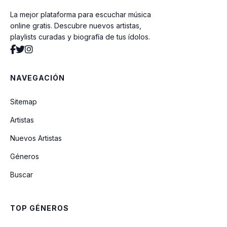
La mejor plataforma para escuchar música
Sumergeme
online gratis. Descubre nuevos artistas,
playlists curadas y biografía de tus ídolos.
Caína
NAVEGACIÓN
Cuentas Del Alma
Sitemap
El Padre Antonio (Y Su Monaguillo
Artistas
Andrés)
Nuevos Artistas
Géneros
Tiburon (feat. Willie Colon)
Buscar
Talento De Televisión
TOP GÉNEROS