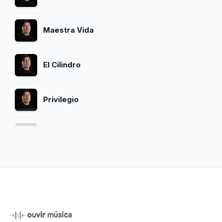
Maestra Vida
El Cilindro
Privilegio
La Palabra Adios
El Cazangero
Ciclo