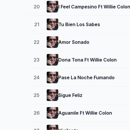
20
I Feel Campesino Ft Willie Colo
21
Tu Bien Los Sabes
22
Amor Sonado
23
Dona Tona Ft Willie Colon
24
Pase La Noche Fumando
25
Sigue Feliz
26
Aguanile Ft Willie Colon