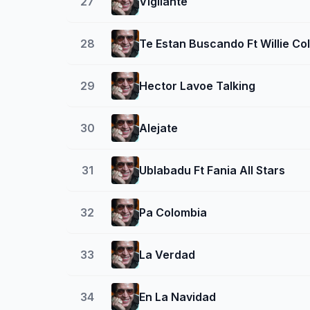
27
Vigilante
28
Te Estan Buscando Ft Willie Co
29
Hector Lavoe Talking
30
Alejate
31
Ublabadu Ft Fania All Stars
32
Pa Colombia
33
La Verdad
34
En La Navidad