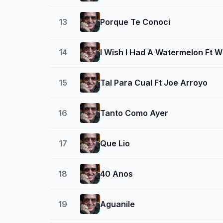
13
Porque Te Conoci
14
I Wish I Had A Watermelon Ft Wi
15
Tal Para Cual Ft Joe Arroyo
16
Tanto Como Ayer
17
Que Lio
18
40 Anos
19
Aguanile