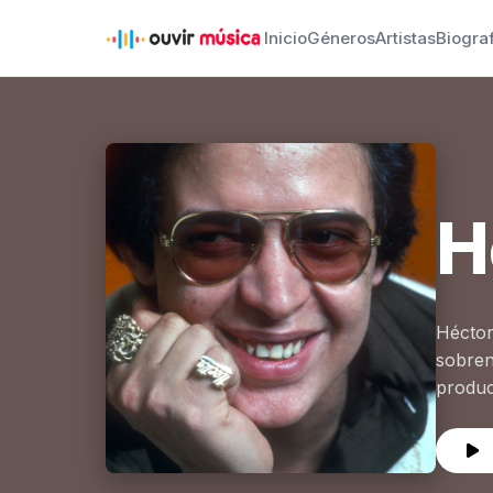
Inicio
Géneros
Artistas
Biogra
H
Héctor
sobren
product