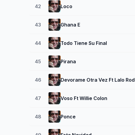
42
Loco
43
Ghana E
44
Todo Tiene Su Final
45
Pirana
46
Devorame Otra Vez Ft Lalo Rod
47
Voso Ft Willie Colon
48
Ponce