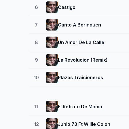
6
Castigo
7
Canto A Borinquen
8
Un Amor De La Calle
9
La Revolucion (Remix)
10
Plazos Traicioneros
11
El Retrato De Mama
12
Junio 73 Ft Willie Colon