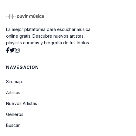
El Cazangero
La mejor plataforma para escuchar música
Ciclo
online gratis. Descubre nuevos artistas,
playlists curadas y biografía de tus ídolos.
Sumergeme
NAVEGACIÓN
Caína
Sitemap
Artistas
Cuentas Del Alma
Nuevos Artistas
El Padre Antonio (Y Su Monaguillo
Géneros
Andrés)
Buscar