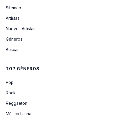
Sitemap
El Padre Antonio (Y Su Monaguillo
Artistas
Andrés)
Nuevos Artistas
Géneros
Tiburon (feat. Willie Colon)
Buscar
Talento De Televisión
TOP GÉNEROS
Noé
Pop
Rock
Reggaeton
Música Latina