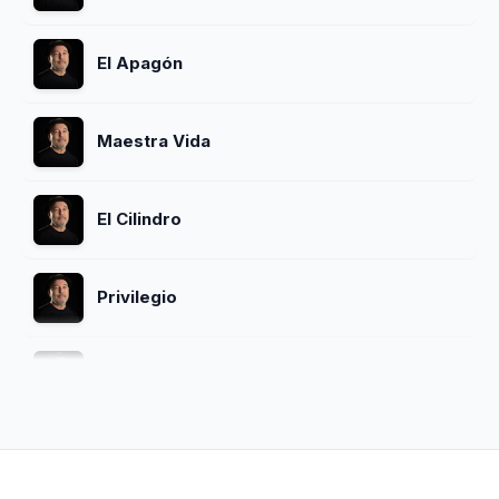
El Apagón
Maestra Vida
El Cilindro
Privilegio
La Palabra Adios
El Cazangero