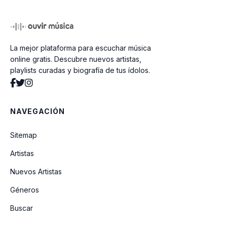
Ciclo
La mejor plataforma para escuchar música
Sumergeme
online gratis. Descubre nuevos artistas,
playlists curadas y biografía de tus ídolos.
Caína
NAVEGACIÓN
Cuentas Del Alma
Sitemap
El Padre Antonio (Y Su Monaguillo
Artistas
Andrés)
Nuevos Artistas
Géneros
Tiburon (feat. Willie Colon)
Buscar