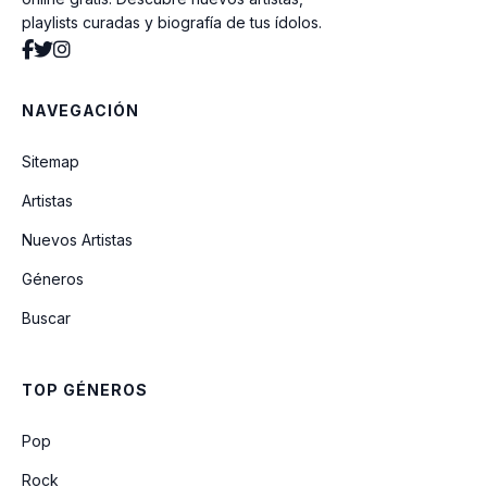
playlists curadas y biografía de tus ídolos.
Talk To Me
NAVEGACIÓN
Beans
Sitemap
Artistas
You Know You're Right
Nuevos Artistas
Géneros
Tourette's
Buscar
They Hung Him On A Cross
TOP GÉNEROS
Even In His Youth
Pop
Rock