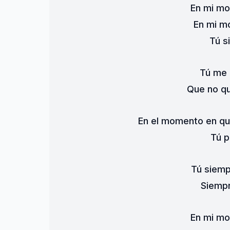
En mi m
En mi m
Tú s
Tú me 
Que no qu
En el momento en qu
Tú p
Tú siemp
Siempr
En mi m