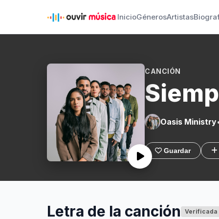
Inicio
Géneros
Artistas
Biogra
CANCIÓN
Siemp
Oasis Ministry
Guardar
Letra de la canción
Verificada