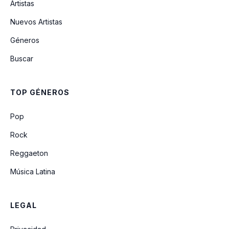
Artistas
Aleluya (feat. Alex Zurdo)
Nuevos Artistas
Géneros
Papá (feat. Grupo Grace)
Buscar
Danza Con Libertad
TOP GÉNEROS
Enamorado (feat. Karen Espinosa)
Pop
Rock
Reggaeton
Música Latina
LEGAL