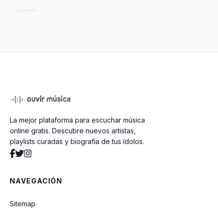
Mi Mayor Necesidad
Un Encuentro Contigo (El León Está
Rugiendo) (feat. Jordan Mateo)
Algo Está Pasando
La mejor plataforma para escuchar música
Si Tu Presencia Conmigo No Va
online gratis. Descubre nuevos artistas,
playlists curadas y biografía de tus ídolos.
Llévame Al Primer Amor
NAVEGACIÓN
INEXPLICABLE
Sitemap