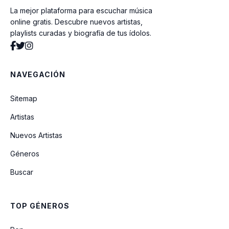
La mejor plataforma para escuchar música
Algo Está Pasando
online gratis. Descubre nuevos artistas,
playlists curadas y biografía de tus ídolos.
Si Tu Presencia Conmigo No Va
NAVEGACIÓN
Llévame Al Primer Amor
Sitemap
Artistas
INEXPLICABLE
Nuevos Artistas
Géneros
Aleluya (feat. Alex Zurdo)
Buscar
Danza Con Libertad
TOP GÉNEROS
Enamorado (feat. Karen Espinosa)