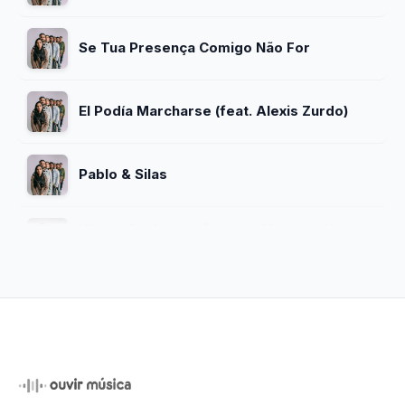
Se Tua Presença Comigo Não For
El Podía Marcharse (feat. Alexis Zurdo)
Pablo & Silas
Viento Del Norte (feat. Liz Mariel y Cita
Con El Padre)
Mi Mayor Necesidad
Un Encuentro Contigo (El León Está
Rugiendo) (feat. Jordan Mateo)