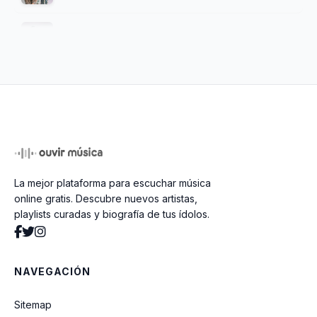
Mi Mayor Necesidad
Un Encuentro Contigo (El León Está
Rugiendo) (feat. Jordan Mateo)
Algo Está Pasando
La mejor plataforma para escuchar música
Si Tu Presencia Conmigo No Va
online gratis. Descubre nuevos artistas,
playlists curadas y biografía de tus ídolos.
Llévame Al Primer Amor
NAVEGACIÓN
INEXPLICABLE
Sitemap