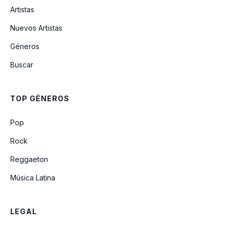
Artistas
Aleluya (feat. Alex Zurdo)
Nuevos Artistas
Géneros
Papá (feat. Grupo Grace)
Buscar
Danza Con Libertad
TOP GÉNEROS
Enamorado (feat. Karen Espinosa)
Pop
Rock
Reggaeton
Música Latina
LEGAL