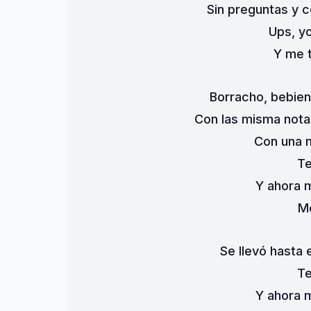
Sin preguntas y 
Ups, y
Y me t
Borracho, bebie
Con las misma nota,
Con una 
Te
Y ahora m
Me
Se llevó hasta 
Te
Y ahora m