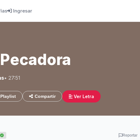
fías
Ingresar
 Pecadora
as
• 27:51
Ver Letra
Playlist
Compartir
Reportar