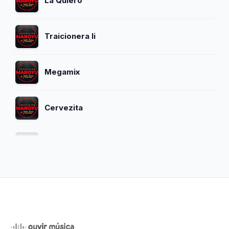
La Quiero
Traicionera Ii
Megamix
Cervezita
Tu Traicion
Quiero Olvidarte
Mi Destino