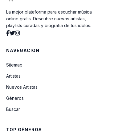
La mejor plataforma para escuchar música
Veneno Para Olvidar
online gratis. Descubre nuevos artistas,
playlists curadas y biografía de tus ídolos.
Veneno Para Olvidarte
NAVEGACIÓN
Estoy Sonando
Sitemap
Artistas
Me He Enmorado De Ti
Nuevos Artistas
Géneros
Maldito Licor
Buscar
Es La Chicha Del Baile
TOP GÉNEROS