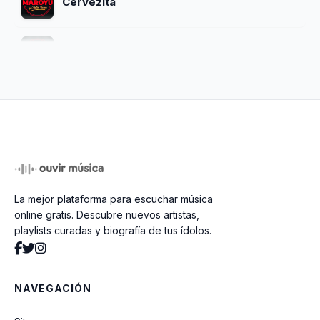
Cervezita
Tu Traicion
Quiero Olvidarte
Mi Destino
La mejor plataforma para escuchar música
Veneno Para Olvidar
online gratis. Descubre nuevos artistas,
playlists curadas y biografía de tus ídolos.
Veneno Para Olvidarte
NAVEGACIÓN
Estoy Sonando