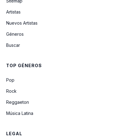
Sitemap
Artistas
Me He Enmorado De Ti
Nuevos Artistas
Géneros
Maldito Licor
Buscar
Es La Chicha Del Baile
TOP GÉNEROS
No Te Olvidare
Pop
Rock
Reggaeton
Música Latina
LEGAL