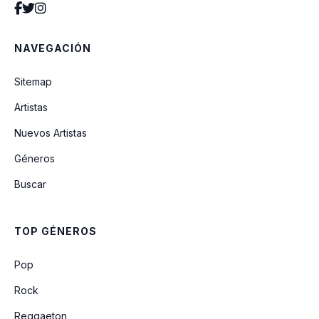
Veneno Para Olvidar
NAVEGACIÓN
Veneno Para Olvidarte
Sitemap
Artistas
Estoy Sonando
Nuevos Artistas
Géneros
Me He Enmorado De Ti
Buscar
Maldito Licor
TOP GÉNEROS
Es La Chicha Del Baile
Pop
Rock
Reggaeton