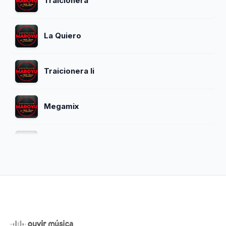
Traicionera
La Quiero
Traicionera Ii
Megamix
Cervezita
Tu Traicion
Quiero Olvidarte