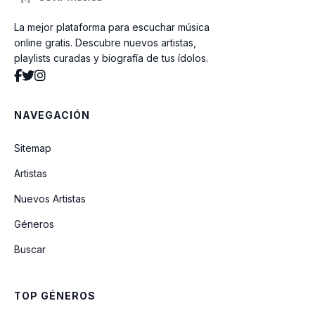
La mejor plataforma para escuchar música
Mi Destino
online gratis. Descubre nuevos artistas,
playlists curadas y biografía de tus ídolos.
Veneno Para Olvidar
NAVEGACIÓN
Veneno Para Olvidarte
Sitemap
Artistas
Me He Enmorado De Ti
Nuevos Artistas
Géneros
Maldito Licor
Buscar
Es La Chicha Del Baile
TOP GÉNEROS