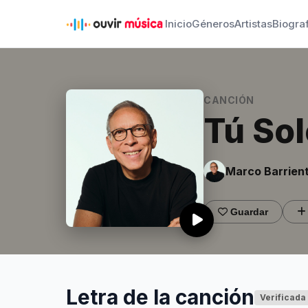
Inicio
Géneros
Artistas
Biogra
CANCIÓN
Tú Sol
Marco Barrien
Guardar
Letra de la canción
Verificada