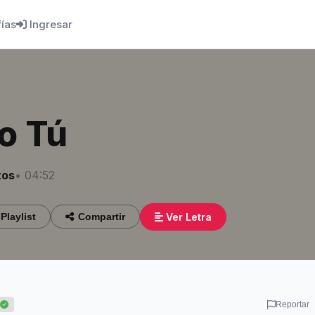
fías
Ingresar
o Tú
tos
• 04:52
Ver Letra
Playlist
Compartir
Reportar