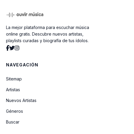
Un Corazón Limpio
La mejor plataforma para escuchar música
Alabad
online gratis. Descubre nuevos artistas,
playlists curadas y biografía de tus ídolos.
Si Yo Hablase Lenguas
NAVEGACIÓN
Toda La Gloria
Sitemap
Artistas
Llévame
Nuevos Artistas
Géneros
Que todo lós pueblos te alaben
Buscar
Tierno Amor