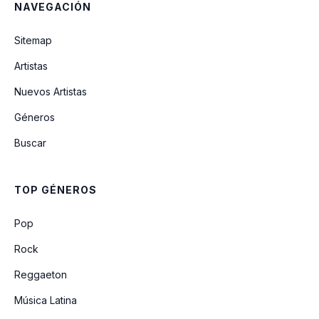
NAVEGACIÓN
Si Yo Hablase Lenguas
Sitemap
Artistas
Toda La Gloria
Nuevos Artistas
Géneros
Que todo lós pueblos te alaben
Buscar
Tierno Amor
TOP GÉNEROS
Rodeando El Trono
Pop
Rock
Reggaeton
Música Latina