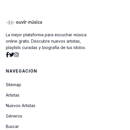
Un Corazón Limpio
La mejor plataforma para escuchar música
Alabad
online gratis. Descubre nuevos artistas,
playlists curadas y biografía de tus ídolos.
Si Yo Hablase Lenguas
NAVEGACIÓN
Toda La Gloria
Sitemap
Artistas
Llévame
Nuevos Artistas
Géneros
Que todo lós pueblos te alaben
Buscar