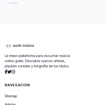
No Necesito Mucho
Jesús Es El Señor
Mi Hermosa Esposa
La mejor plataforma para escuchar música
Espérame (Pista)
online gratis. Descubre nuevos artistas,
playlists curadas y biografía de tus ídolos.
Se Desbaratan Mis Sueños
NAVEGACIÓN
Ayer Te Vi... Fue Más Claro Que La Luna
Sitemap
Artistas