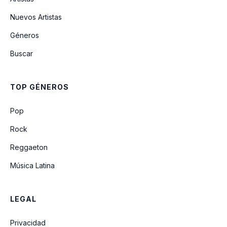
Grato Perfume
Nuevos Artistas
Géneros
Mi Vida Sin Ti
Buscar
Sea La Glória
TOP GÉNEROS
Mi Jesús, Mi Amado
Pop
Rock
Reggaeton
Música Latina
LEGAL
Privacidad