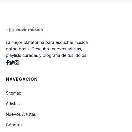
Mi Hermosa Esposa
Espérame (Pista)
La mejor plataforma para escuchar música
Se Desbaratan Mis Sueños
online gratis. Descubre nuevos artistas,
playlists curadas y biografía de tus ídolos.
Ayer Te Vi... Fue Más Claro Que La Luna
NAVEGACIÓN
Grato Perfume
Sitemap
Artistas
Mi Vida Sin Ti
Nuevos Artistas
Géneros
Sea La Glória