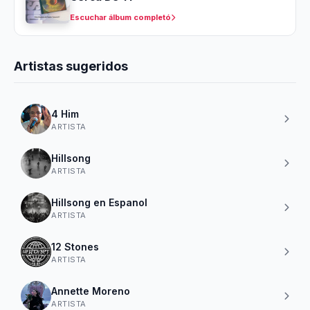
Escuchar álbum completó
Artistas sugeridos
4 Him
ARTISTA
Hillsong
ARTISTA
Hillsong en Espanol
ARTISTA
12 Stones
ARTISTA
Annette Moreno
ARTISTA