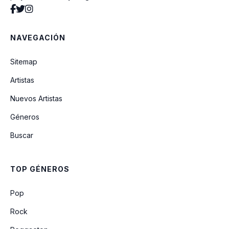
Ayer Te Vi... Fue Más Claro Que La Luna
NAVEGACIÓN
Grato Perfume
Sitemap
Artistas
Mi Vida Sin Ti
Nuevos Artistas
Géneros
Sea La Glória
Buscar
Mi Jesús, Mi Amado
TOP GÉNEROS
Hombres de Compromiso
Pop
Rock