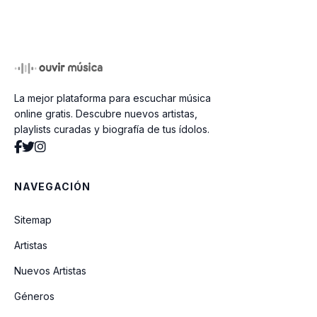
Al Mundo Paz
Preparen La Mesa
La mejor plataforma para escuchar música
My Little Donkey
online gratis. Descubre nuevos artistas,
playlists curadas y biografía de tus ídolos.
Ha Nacido Jesús
NAVEGACIÓN
Arbolito, Arbolito
Sitemap
Artistas
A La Huella, a La Huella
Nuevos Artistas
Géneros
El Trineo