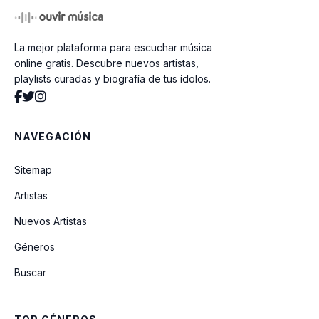
My Little Donkey
La mejor plataforma para escuchar música
Ha Nacido Jesús
online gratis. Descubre nuevos artistas,
playlists curadas y biografía de tus ídolos.
Arbolito, Arbolito
NAVEGACIÓN
A La Huella, a La Huella
Sitemap
Artistas
El Trineo
Nuevos Artistas
Géneros
Madre, En La Puerta Hay Un Niño
Buscar
Pastores de La Montaña