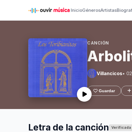
Inicio
Géneros
Artistas
Biogra
CANCIÓN
Arboli
Villancicos
• 02
Guardar
Letra de la canción
Verificada