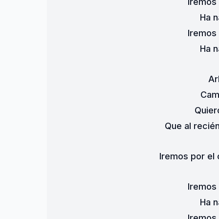
Iremos
Ha n
Iremos
Ha n
Ar
Cam
Quier
Que al recié
Iremos por el
Iremos
Ha n
Iremos