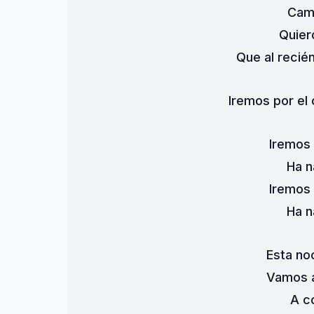
Cam
Quier
Que al recié
Iremos por el
Iremos
Ha n
Iremos
Ha n
Esta n
Vamos a
A co