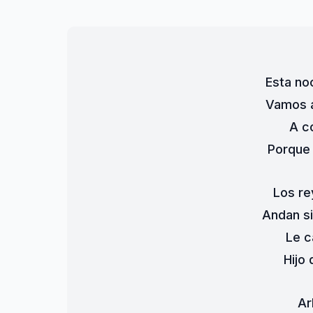
Esta n
Vamos a
A co
Porque 
Los re
Andan si
Le c
Hijo 
Ar