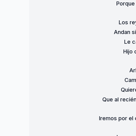
Porque 
Los re
Andan si
Le c
Hijo 
Ar
Cam
Quier
Que al recié
Iremos por el