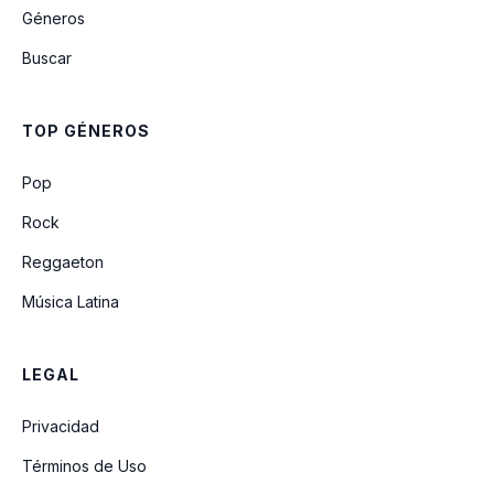
Géneros
Ginger (The Missing Song) (Unreleased)
Buscar
Soldier Side (Intro)
TOP GÉNEROS
Why Won't You Die
Pop
Rock
Reggaeton
Música Latina
LEGAL
Privacidad
Términos de Uso