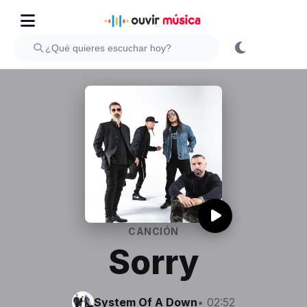
CANCIÓN
Sorry
System Of A Down
• 02:52