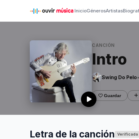
Inicio
Géneros
Artistas
Biogra
CANCIÓN
Intro
Swing Do Pelo
Guardar
Letra de la canción
Verificada