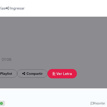
fías
Ingresar
• 01:06
Ver Letra
Playlist
Compartir
Reportar