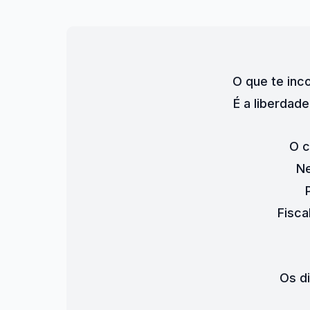
O que te in
É a liberdad
O c
Ne
Fisca
Os d