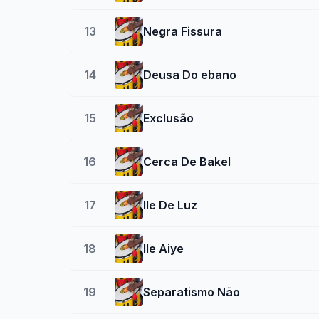
13
Negra Fissura
14
Deusa Do ebano
15
Exclusão
16
Cerca De Bakel
17
Ile De Luz
18
Ile Aiye
19
Separatismo Não