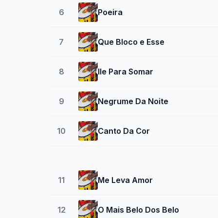
6
Poeira
7
Que Bloco e Esse
8
Ile Para Somar
9
Negrume Da Noite
10
Canto Da Cor
11
Me Leva Amor
12
O Mais Belo Dos Belo