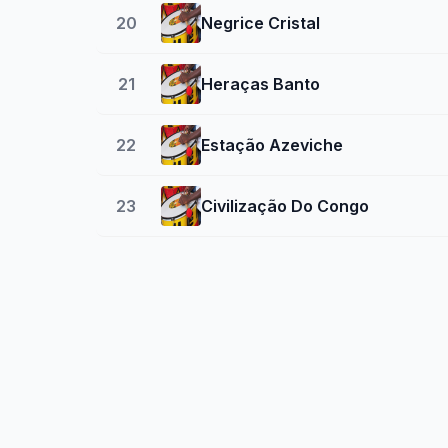
20
Negrice Cristal
21
Heraças Banto
22
Estação Azeviche
23
Civilização Do Congo