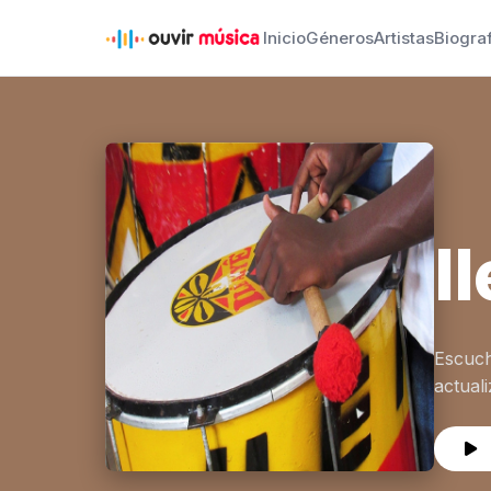
Inicio
Géneros
Artistas
Biogra
I
Escuch
actual