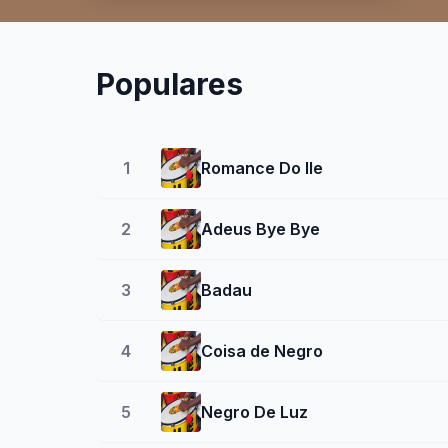
Populares
1
Romance Do Ile
2
Adeus Bye Bye
3
Badau
4
Coisa de Negro
5
Negro De Luz