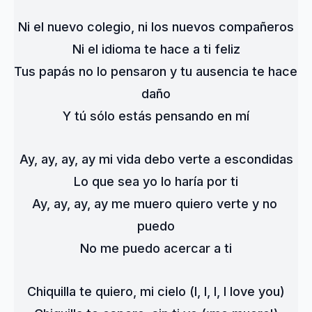
Ni el nuevo colegio, ni los nuevos compañeros
Ni el idioma te hace a ti feliz
Tus papás no lo pensaron y tu ausencia te hace 
daño
Y tú sólo estás pensando en mí
Ay, ay, ay, ay mi vida debo verte a escondidas
Lo que sea yo lo haría por ti
Ay, ay, ay, ay me muero quiero verte y no 
puedo
No me puedo acercar a ti
Chiquilla te quiero, mi cielo (I, I, I, I love you)