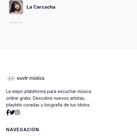
La Carcacha
Como Me Duele
Una Rosa En La Playa
Bidi Bidi Bom Bom
La mejor plataforma para escuchar música
Costumbres
online gratis. Descubre nuevos artistas,
playlists curadas y biografía de tus ídolos.
Si Una Vez
NAVEGACIÓN
Techno Cumbia