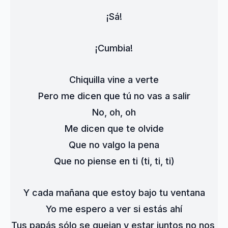
¡Sá!
¡Cumbia!
Chiquilla vine a verte
Pero me dicen que tú no vas a salir
No, oh, oh
Me dicen que te olvide
Que no valgo la pena
Que no piense en ti (ti, ti, ti)
Y cada mañana que estoy bajo tu ventana
Yo me espero a ver si estás ahí
Tus papás sólo se quejan y estar juntos no nos 