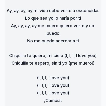
Ay, ay, ay, ay mi vida debo verte a escondidas
Lo que sea yo lo haría por ti
Ay, ay, ay, ay me muero quiero verte y no 
puedo
No me puedo acercar a ti
Chiquilla te quiero, mi cielo (I, I, I, I love you)
Chiquilla te espero, sin ti yo (¡me muero!)
(I, I, I, I love you)
(I, I, I, I love you)
(I, I, I, I love you)
¡Cumbia!