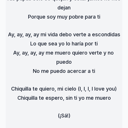
dejan
Porque soy muy pobre para ti
Ay, ay, ay, ay mi vida debo verte a escondidas
Lo que sea yo lo haría por ti
Ay, ay, ay, ay me muero quiero verte y no 
puedo
No me puedo acercar a ti
Chiquilla te quiero, mi cielo (I, I, I, I love you)
Chiquilla te espero, sin ti yo me muero
(¡Sá!)