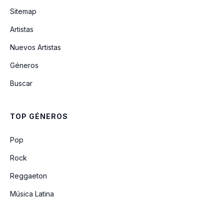
Sitemap
Artistas
Como Quisiera
Nuevos Artistas
Géneros
Cien Anos
Buscar
Cobarde
TOP GÉNEROS
Que Creias
Pop
Rock
Reggaeton
Música Latina