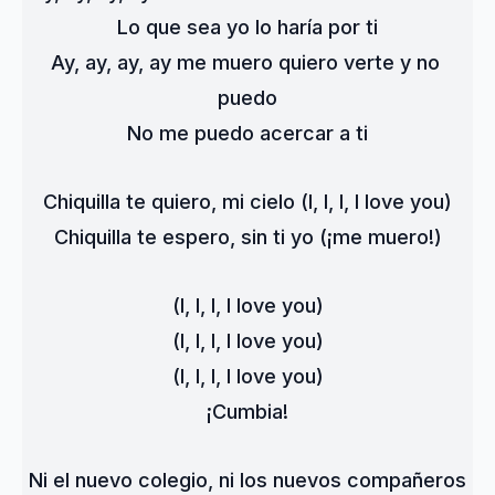
Lo que sea yo lo haría por ti
Ay, ay, ay, ay me muero quiero verte y no 
puedo
No me puedo acercar a ti
Chiquilla te quiero, mi cielo (I, I, I, I love you)
Chiquilla te espero, sin ti yo (¡me muero!)
(I, I, I, I love you)
(I, I, I, I love you)
(I, I, I, I love you)
¡Cumbia!
Ni el nuevo colegio, ni los nuevos compañeros