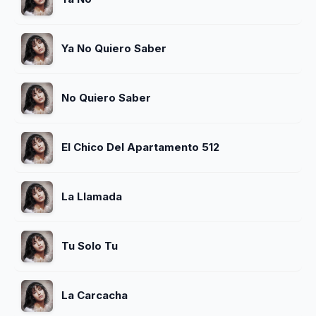
Ya No Quiero Saber
No Quiero Saber
El Chico Del Apartamento 512
La Llamada
Tu Solo Tu
La Carcacha