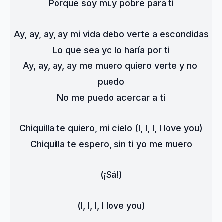
Porque soy muy pobre para ti
Ay, ay, ay, ay mi vida debo verte a escondidas
Lo que sea yo lo haría por ti
Ay, ay, ay, ay me muero quiero verte y no 
puedo
No me puedo acercar a ti
Chiquilla te quiero, mi cielo (I, I, I, I love you)
Chiquilla te espero, sin ti yo me muero
(¡Sá!)
(I, I, I, I love you)