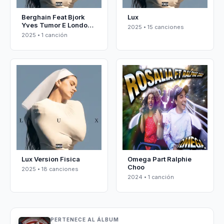
Berghain Feat Bjork
Lux
Yves Tumor E London
2025 • 15 canciones
Symphony Orchestra
2025 • 1 canción
Lux Version Fisica
Omega Part Ralphie
Choo
2025 • 18 canciones
2024 • 1 canción
PERTENECE AL ÁLBUM