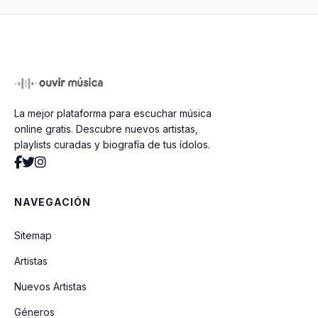
PIENSO EN TU MIRÁ (Cap.3: Celos)
Dios Es Un Stalker (versión física)
La mejor plataforma para escuchar música
DI MI NOMBRE (Cap. 8: Éxtasis)
online gratis. Descubre nuevos artistas,
playlists curadas y biografía de tus ídolos.
Jeanne
NAVEGACIÓN
Yo x Ti, Tu x Mi (feat. Ozuna)
Sitemap
Artistas
LAX
Nuevos Artistas
Géneros
Oral (feat. Björk)