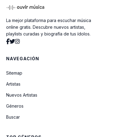
DI MI NOMBRE (Cap. 8: Éxtasis)
La mejor plataforma para escuchar música
TUYA
online gratis. Descubre nuevos artistas,
playlists curadas y biografía de tus ídolos.
Jeanne
NAVEGACIÓN
Yo x Ti, Tu x Mi (feat. Ozuna)
Sitemap
Artistas
LAX
Nuevos Artistas
Géneros
Oral (feat. Björk)
Buscar
PERDÓNAME