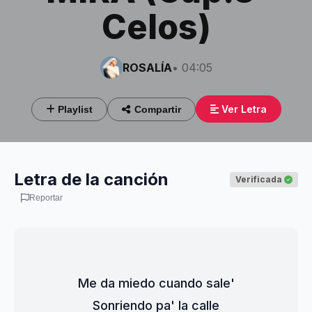
Celos)
ROSALÍA
• 04:05
Ver Letra
Playlist
Compartir
Letra de la canción
Verificada
Reportar
Me da miedo cuando sale'
Sonriendo pa' la calle