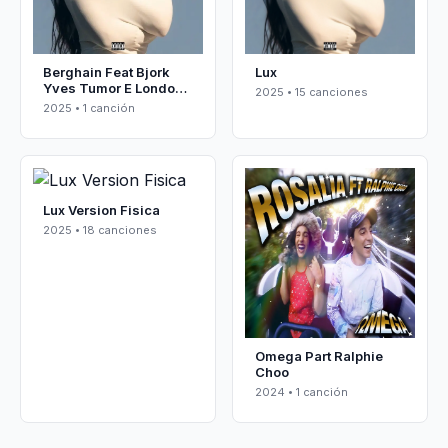
Berghain Feat Bjork
Lux
Yves Tumor E London
2025 • 15 canciones
Symphony Orchestra
2025 • 1 canción
Lux Version Fisica
2025 • 18 canciones
Omega Part Ralphie
Choo
2024 • 1 canción