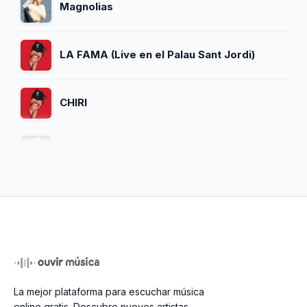
Magnolias
LA FAMA (Live en el Palau Sant Jordi)
CHIRI
PIENSO EN TU MIRÁ (Cap.3: Celos)
Dios Es Un Stalker (versión física)
DI MI NOMBRE (Cap. 8: Éxtasis)
La mejor plataforma para escuchar música
TUYA
online gratis. Descubre nuevos artistas,