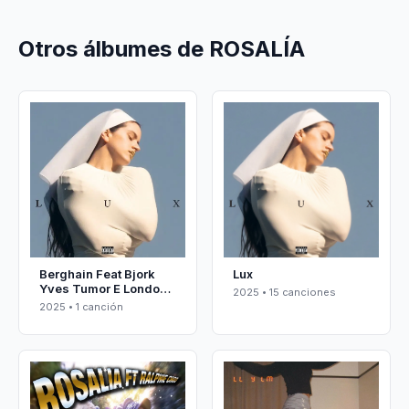
Otros álbumes de ROSALÍA
Berghain Feat Bjork
Lux
Yves Tumor E London
2025 • 15 canciones
Symphony Orchestra
2025 • 1 canción