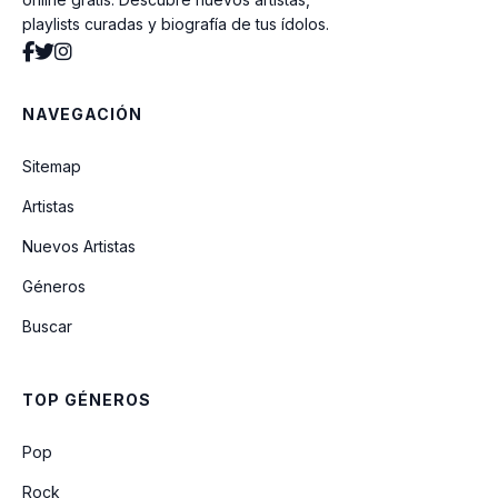
playlists curadas y biografía de tus ídolos.
Jeanne
NAVEGACIÓN
Yo x Ti, Tu x Mi (feat. Ozuna)
Sitemap
Artistas
LAX
Nuevos Artistas
Géneros
Oral (feat. Björk)
Buscar
PERDÓNAME
TOP GÉNEROS
Linda (feat. Tokischa)
Pop
Rock