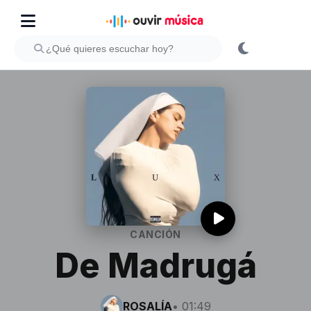
CANCIÓN
De Madrugá
ROSALÍA
• 01:49