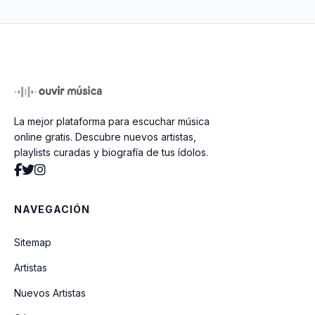
Una Opinion
Un Bebe Una Mami Y Un Papi
La mejor plataforma para escuchar música
Leydi Mary
online gratis. Descubre nuevos artistas,
playlists curadas y biografía de tus ídolos.
Soy De Abajo
NAVEGACIÓN
Mi Vida Va A Cambiar
Sitemap
Artistas
Popurri Del Recuerdo
Nuevos Artistas