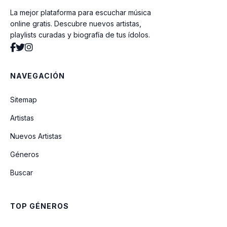
La mejor plataforma para escuchar música
Leydi Mary
online gratis. Descubre nuevos artistas,
playlists curadas y biografía de tus ídolos.
Soy De Abajo
NAVEGACIÓN
Mi Vida Va A Cambiar
Sitemap
Artistas
Popurri Del Recuerdo
Nuevos Artistas
Géneros
Si Hubiera Muerto Ayer
Buscar
TOP GÉNEROS