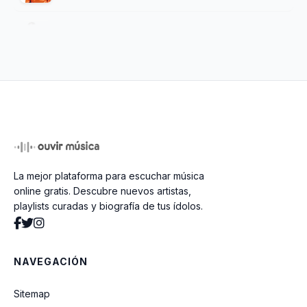
Dont Speak Spanish
Una Opinion
Un Bebe Una Mami Y Un Papi
La mejor plataforma para escuchar música
Leydi Mary
online gratis. Descubre nuevos artistas,
playlists curadas y biografía de tus ídolos.
Soy De Abajo
NAVEGACIÓN
Mi Vida Va A Cambiar
Sitemap