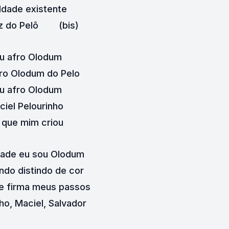
ldade existente 
 do Pelô        (bis)
u afro Olodum
ro Olodum do Pelo
u afro Olodum
ciel Pelourinho
i que mim criou
dade eu sou Olodum
indo distindo de cor
ue firma meus passos
ho, Maciel, Salvador