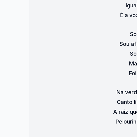
Igua
É a voz
So
Sou af
So
Ma
Fo
Na ver
Canto l
A raiz q
Pelourin