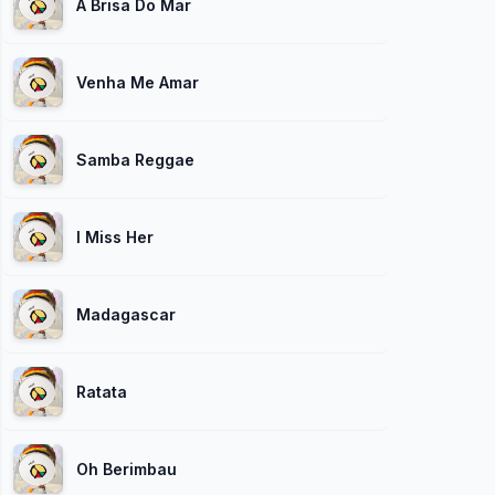
A Brisa Do Mar
Venha Me Amar
Samba Reggae
I Miss Her
Madagascar
Ratata
Oh Berimbau