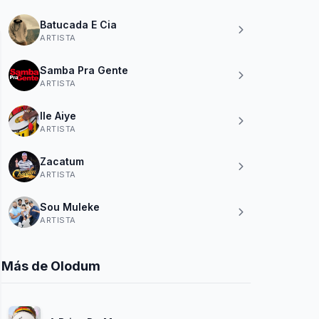
Batucada E Cia
ARTISTA
Samba Pra Gente
ARTISTA
Ile Aiye
ARTISTA
Zacatum
ARTISTA
Sou Muleke
ARTISTA
Más de Olodum