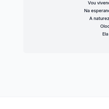
Vou vive
Na esperan
A naturez
Olod
Ela