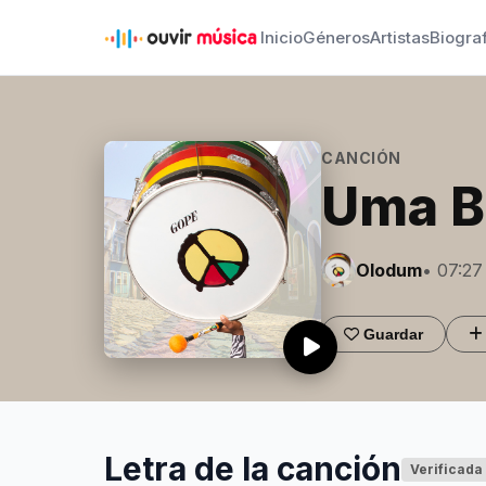
Inicio
Géneros
Artistas
Biogra
CANCIÓN
Uma Br
Olodum
• 07:27
Guardar
Letra de la canción
Verificada