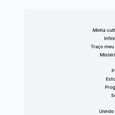
Minha cul
Infin
Traço meu
Mistér
P
Est
Pro
S
Unindo