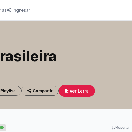
fías
Ingresar
asileira
Ver Letra
Playlist
Compartir
Reportar