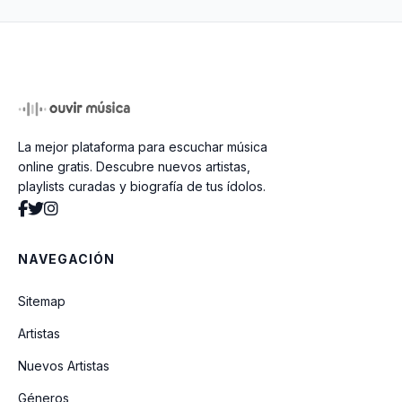
Sin Ti
Como Te Voy A Olvidar
La mejor plataforma para escuchar música
CHINO
online gratis. Descubre nuevos artistas,
playlists curadas y biografía de tus ídolos.
El Gabacho
NAVEGACIÓN
El Erick
Sitemap
Artistas
Dios Bendiga Nuestro Amor
Nuevos Artistas
Géneros
De Echo