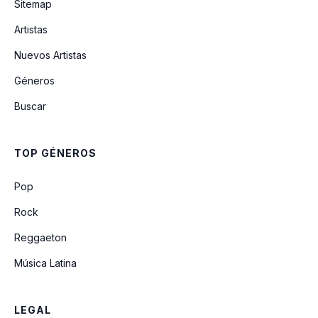
Sitemap
Artistas
El Erick
Nuevos Artistas
Géneros
Dios Bendiga Nuestro Amor
Buscar
Quisiera Detener el Tiempo
TOP GÉNEROS
El Gerry
Pop
Rock
Reggaeton
Música Latina
LEGAL