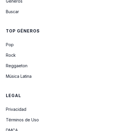
Géneros
Quisiera Detener el Tiempo
Buscar
El Gerry
TOP GÉNEROS
Todo a Su Tiempo
Pop
Rock
Reggaeton
Música Latina
LEGAL
Privacidad
Términos de Uso
DMCA