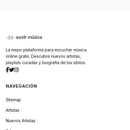
Como Te Voy A Olvidar
CHINO
La mejor plataforma para escuchar música
El Gabacho
online gratis. Descubre nuevos artistas,
playlists curadas y biografía de tus ídolos.
El Erick
NAVEGACIÓN
Dios Bendiga Nuestro Amor
Sitemap
Artistas
De Echo
Nuevos Artistas