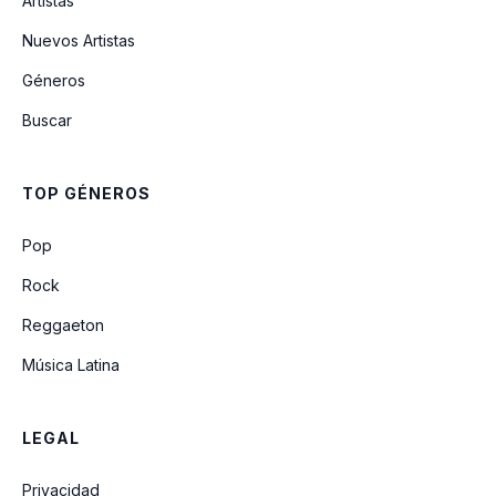
Artistas
Me Enamore
Nuevos Artistas
Géneros
Lejos De Ti
Buscar
Panuelito
TOP GÉNEROS
Fue Un Error
Pop
Rock
Reggaeton
Música Latina
LEGAL
Privacidad