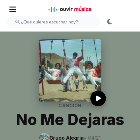
CANCIÓN
No Me Dejaras
Grupo Alegria
• 04:21