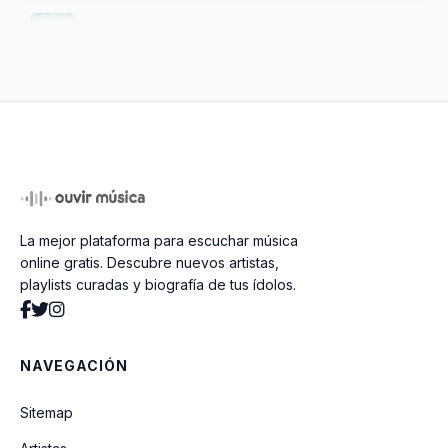
Solo Y Sin Consuelo
Por La Culpa De Una Rina
El Punal De Tu Traicion
La mejor plataforma para escuchar música
El Fastidio
online gratis. Descubre nuevos artistas,
playlists curadas y biografía de tus ídolos.
Tengo Mi Amor
NAVEGACIÓN
Porque No Me Quieres
Sitemap